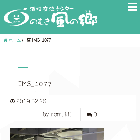
ホーム
/
IMG_1077
IMG_1077
2019.02.26
by nomuki1
0