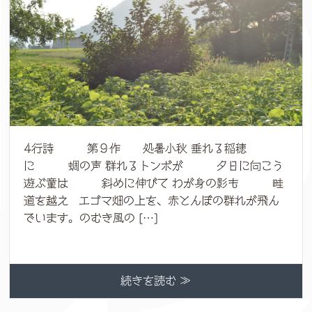
4行詩 第９作 処暑小秋 垂れる稲穂
に 蜩の声 群れるトンボが 夕日に向こう
遊ぶ童は 斜めに伸びて わが身の影も 畦
道を越え エゴマ畑の上を、赤とんぼの群れが飛ん
でいます。のむき風の […]
続きを読む ≫