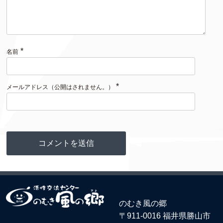
*
名前
*
メールアドレス（公開はされません。）
のむき風の郷
〒911-0016 福井県勝山市