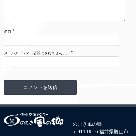
*
名前
*
メールアドレス（公開はされません。）
のむき風の郷
〒911-0016 福井県勝山市