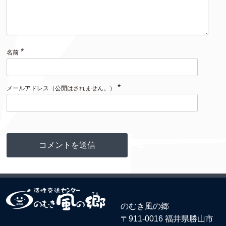
*
名前
*
メールアドレス（公開はされません。）
のむき風の郷
〒911-0016 福井県勝山市