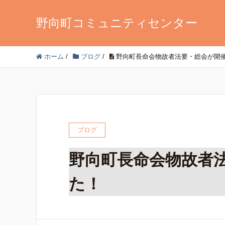
野向町コミュニティセンター
ホーム
/
ブログ
/
野向町長命会物故者法要・総会が開
ブログ
野向町長命会物故者
た！