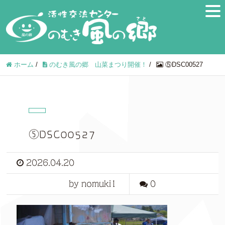
ホーム
/
のむき風の郷 山菜まつり開催！
/
⑤DSC00527
⑤DSC00527
2026.04.20
by nomuki1
0